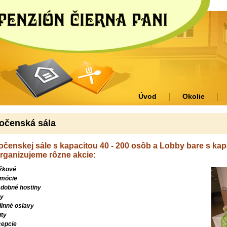
Úvod
Okolie
očenská sála
očenskej sále s kapacitou 40 - 200 osôb a Lobby bare s ka
organizujeme rôzne akcie:
žkové
mócie
dobné hostiny
y
inné oslavy
ty
epcie