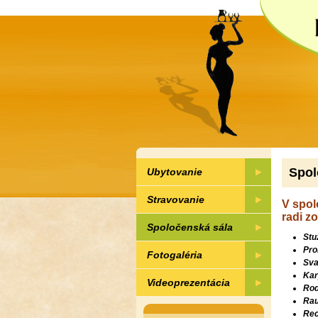
Spol
Ubytovanie
Stravovanie
V spol
radi z
Spoločenská sála
Stu
Pro
Fotogaléria
Sva
Kar
Videoprezentácia
Rod
Rau
Rec