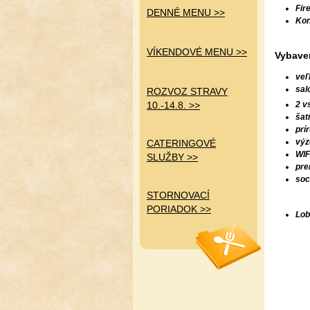
Fir
D
ENNÉ MENU >>
Kon
VÍKENDOVÉ MENU >>
Vybaven
veľ
sal
ROZVOZ STRAVY
10.-14.8. >>
2 v
šat
prí
výz
CATERINGOVÉ
WIF
SLUŽBY >>
pre
soc
STORNOVACÍ
PORIADOK >>
Lob