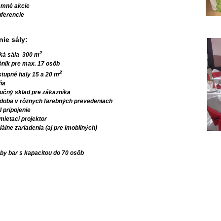
emné akcie
ferencie
ie sály:
2
ká sála 300 m
ónik pre max. 17 osôb
2
stupné haly 15 a 20 m
ňa
ručný sklad pre zákazníka
doba v rôznych farebných prevedeniach
I pripojenie
mietací projektor
iálne zariadenia (aj pre imobilných)
by bar s kapacitou do 70 osôb